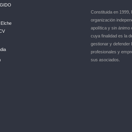
EGIDO
Constituida en 1999,
organización indepen
 Elche
apolítica y sin ánimo 
 CV
cuya finalidad es la d
gestionar y defender 
dia
profesionales y empr
n
sus asociados.