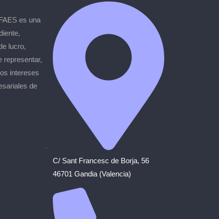
 FAES es una
diente,
de lucro,
e representar,
los intereses
esariales de
C/ Sant Francesc de Borja, 56
46701 Gandia (Valencia)