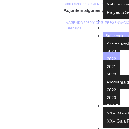
Diari Oficial de la GV Num. 9384/15.07.
Subvencion
Adjuntem algunes presentacions
Proyecto 
Resolución 
LA AGENDA 2030 Y ODS. PRESENTACI
Acord territor
Descarga
Subvencions 
Ajudes dest
2023
2022
2021
2020
Programa d’a
2022
2020
XXVI Encuen
XXVI Gala 
XXV Gala 