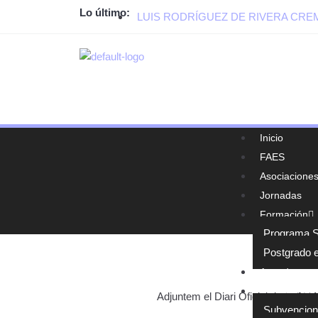
Lo último:
LUIS RODRÍGUEZ DE RIVERA CR
Inicio
FAES
Asociacione
Jornadas
Formación
Programa Su
Postgrado e
Agenda
Normativa y
Adjuntem el Diari Oficial de la GV
Subvencio