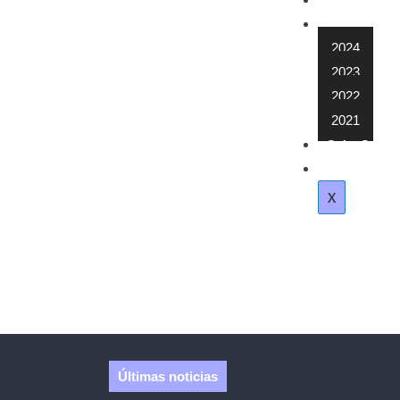
Contacto
Memoria
2024
2023
2022
2021
Safor Salut
Subvención 
X
Últimas noticias