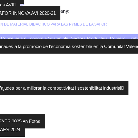
2022
Descarga
es AVI
 que em dut a terme aquest any:
SAFOR INNOVA AVI 2020-21
concesión ayuda
ÓN DE MATERIAL DIDÁCTICO PARA LAS PYMES DE LA SAFOR
ial
Conselleria d’Economia Sostenible, Sectors Productius, Comerç i Treba
inades a la promoció de l’economia sostenible en la Comunitat Vale
judes per a millorar la competitivitat i sostenibilitat industrial
tro Empresarial – Premios FAES 2025
FAES 2025 en Fotos
FAES 2024