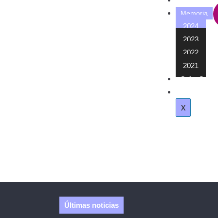
Contacto
Memoria
2024
2023
2022
2021
Safor Salut
Subvención 
X
Últimas noticias