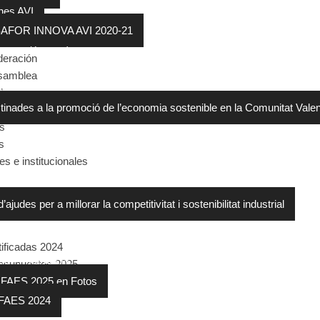
nes AVI
SAFOR INNOVA AVI 2020-21
concesión ayuda
deración
rial
Asamblea
 Conselleria d’Economia Sostenible, Sectors Productius, Comerç i Treb
ades
tinades a la promoció de l’economia sostenible en la Comunitat Val
es
s
s e institucionales
- Premios FAES 2024
judes per a millorar la competitivitat i sostenibilitat industrial
tificadas 2024
tro Empresarial – Premios FAES 2025
resupuestos 2025
 integran FAES
 FAES 2025 en Fotos
FAES 2024