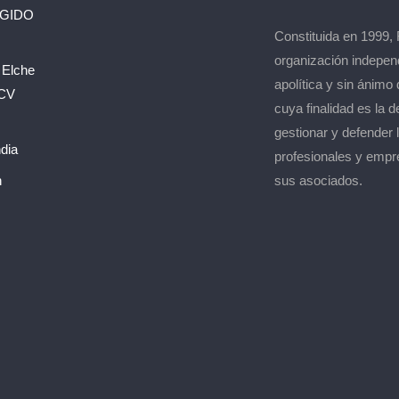
EGIDO
Constituida en 1999,
organización indepen
 Elche
apolítica y sin ánimo 
 CV
cuya finalidad es la d
gestionar y defender 
dia
profesionales y empr
n
sus asociados.