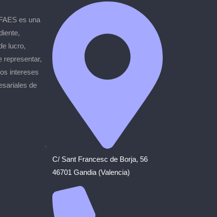
 FAES es una
diente,
de lucro,
e representar,
los intereses
esariales de
C/ Sant Francesc de Borja, 56
46701 Gandia (Valencia)