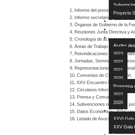
Subvencio
1. Informe del presidente
Proyecto 
2. Informe secretaria
Resolución 
3. Órganos de Gobierno de la Fe
Acord territo
4. Reuniones Junta Directiva y 
Subvencions
5. Cronología de actos y activid
Ajudes des
6. Áreas de Trabajo
7. Reivindicaciones empresarial
2023
8. Jornadas, Seminarios y Curso
2022
9. Representaciones empresariale
2021
10. Convenios de Colaboración
2020
11. XXV Encuentro Empresarial
Programa d’a
12. Circulares Informativas
2022
13. Prensa y Comunicación
2020
14. Subvenciones recibidas y jus
XXVI Encuen
15. Datos Económicos 2024 y p
16. Listado de Asociaciones que
XXVI Gala
XXV Gala 