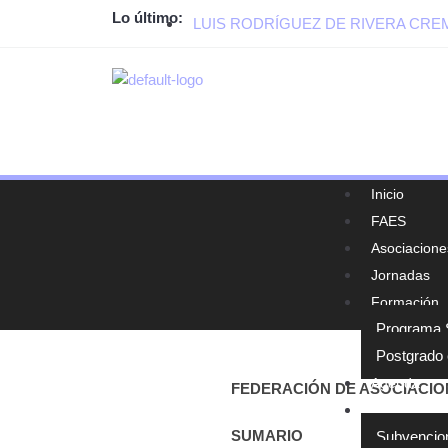
Lo último:
LUIS RODRÍGUEZ DE RIVERA CR
Inicio
FAES
Asociacione
Jornadas
Formación
Programa S
Postgrado 
Agenda
FEDERACIÓN DE ASOCIACIO
Normativa y
SUMARIO
Subvencio