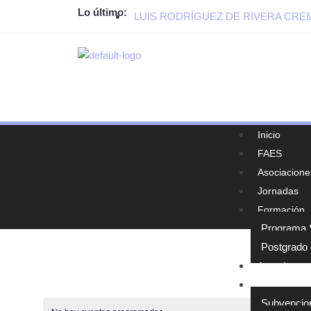
Lo último:
LUIS RODRÍGUEZ DE RIVERA CR
Inicio
FAES
Asociacione
Jornadas
Formación
Programa S
Postgrado 
Agenda
Normativa y
Subvencio