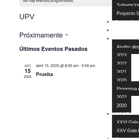
No hay eventos programados.
Subvencio
Proyecto 
UPV
Resolución 
Acord territo
Próximamente
Subvencions
S
Ajudes des
Últimos Eventos Pasados
e
2023
l
2022
e
abril 15, 2025 @ 8:00 am
-
5:00 pm
ABR
15
2021
c
Prueba
2025
c
2020
i
Programa d’a
o
2022
n
2020
a
XXVI Encuen
r
XXVI Gala
f
XXV Gala 
e