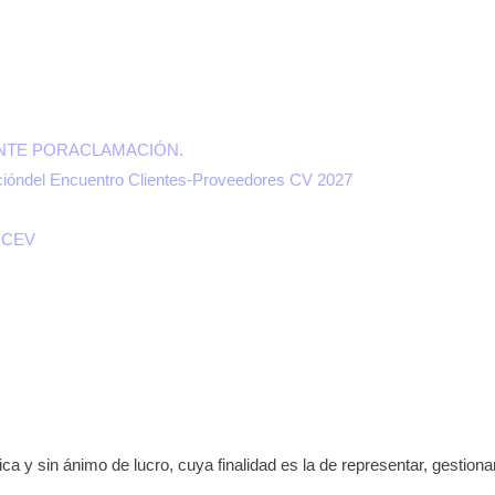
ENTE PORACLAMACIÓN.
racióndel Encuentro Clientes-Proveedores CV 2027
Ayto. Gandia
y CEV
ca y sin ánimo de lucro, cuya finalidad es la de representar, gestion