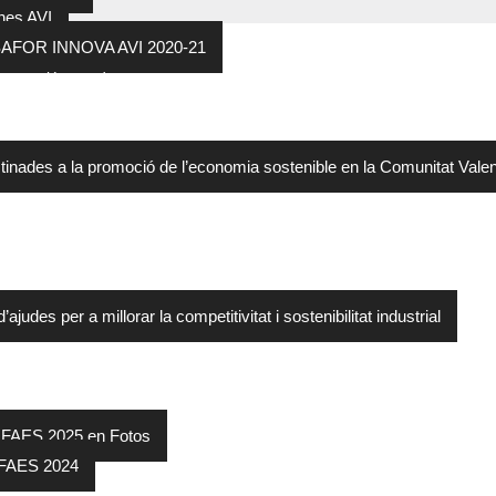
nes AVI
SAFOR INNOVA AVI 2020-21
concesión ayuda
rial
 Conselleria d’Economia Sostenible, Sectors Productius, Comerç i Treb
tinades a la promoció de l’economia sostenible en la Comunitat Val
judes per a millorar la competitivitat i sostenibilitat industrial
tro Empresarial – Premios FAES 2025
 FAES 2025 en Fotos
FAES 2024