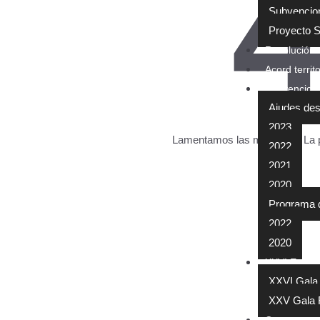
Subvencio
Proyecto 
Resolución 
Acord territo
Subvencions
Ajudes des
2023
Lamentamos las molestias. La p
2022
2021
2020
Programa d’a
2022
2020
XXVI Encuen
XXVI Gala
XXV Gala 