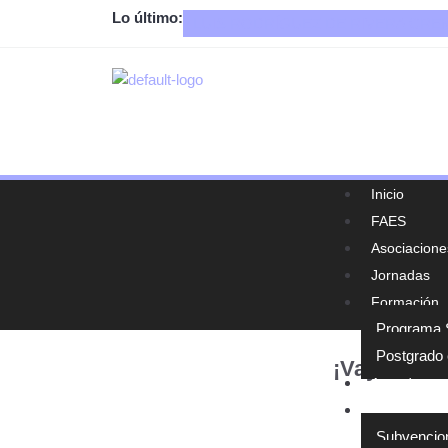
Lo último:
LUIS RODRÍGUEZ DE RIVERA CR
Inicio
FAES
Asociacione
Jornadas
Formación
Programa S
Postgrado 
¡Vaya! No 
Agenda
Normativa y
Subvencio