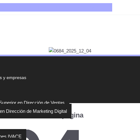
EMADES ELEGIDO PRESIDENTE PORACLAMACIÓN.
s y empresas
uperior en Dirección de Ventas
en Dirección de Marketing Digital
se ha encontrado la página
 subvenciones
nes IVACE