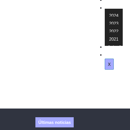
Contacto
Memoria
2024
2023
2022
2021
Safor Salut
Subvención 
X
Últimas noticias