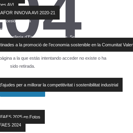
404
nes AVI
SAFOR INNOVA AVI 2020-21
concesión ayuda
rial
 Conselleria d’Economia Sostenible, Sectors Productius, Comerç i Treb
tinades a la promoció de l’economia sostenible en la Comunitat Val
ágina a la que estás intentando acceder no existe o ha
sido retirada.
judes per a millorar la competitivitat i sostenibilitat industrial
Volver al inicio
tro Empresarial – Premios FAES 2025
 FAES 2025 en Fotos
FAES 2024