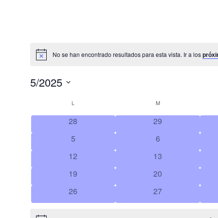
No se han encontrado resultados para esta vista. Ir a los
próxi
Aviso
5/2025
Seleccionar
L
M
Calendario
fecha.
tiene
tiene
28
29
de
0
0
tiene
tiene
5
6
Eventos
eventos,
eventos,
0
0
tiene
tiene
12
13
eventos,
eventos,
0
0
tiene
tiene
19
20
eventos,
eventos,
0
0
tiene
tiene
26
27
eventos,
eventos,
0
0
eventos,
eventos,