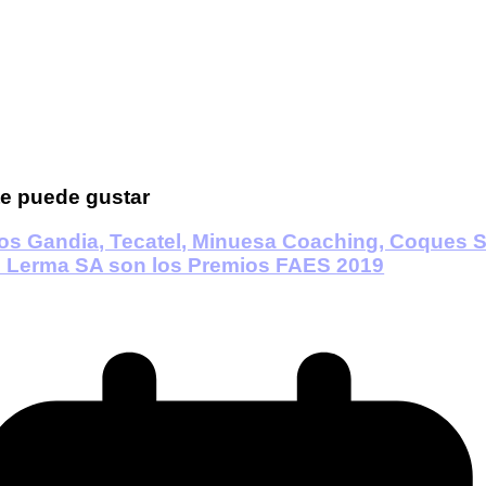
e puede gustar
os Gandia, Tecatel, Minuesa Coaching, Coques 
n Lerma SA son los Premios FAES 2019