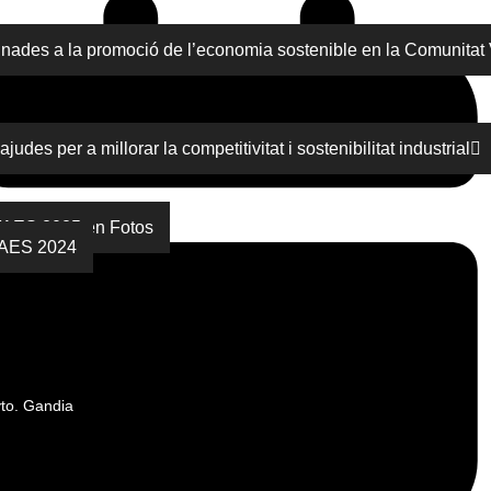
l
nselleria d’Economia Sostenible, Sectors Productius, Comerç i Trebal
inades a la promoció de l’economia sostenible en la Comunita
udes per a millorar la competitivitat i sostenibilitat industrial
o Empresarial – Premios FAES 2025
FAES 2025 en Fotos
FAES 2024
to. Gandia