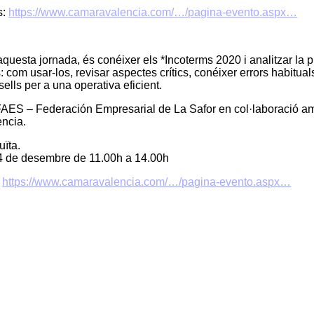
s:
https://www.camaravalencia.com/…/pagina-evento.aspx…
aquesta jornada, és conéixer els *Incoterms 2020 i analitzar la p
: com usar-los, revisar aspectes crítics, conéixer errors habituals
ells per a una operativa eficient.
AES – Federación Empresarial de La Safor en col·laboració a
ncia.
uïta.
4 de desembre de 11.00h a 14.00h
:
https://www.camaravalencia.com/…/pagina-evento.aspx…