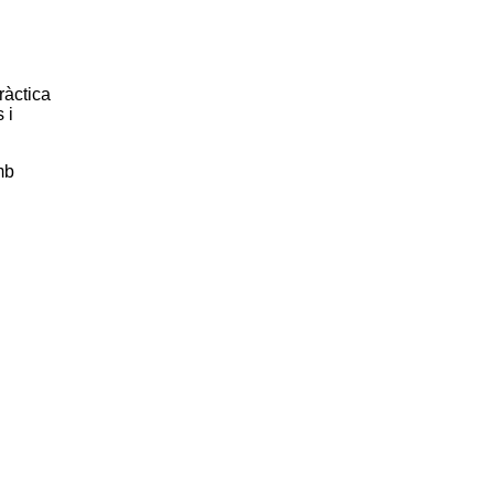
ràctica
 i
mb