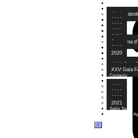
Acord territoria
Subvencions Co
Ajudes dest
2023
2022
2021
2020
Programa d’aj
2022
2020
XXVI Encuentr
XXVI Gala 
XXV Gala 
Contacto
Memoria
2024
2023
2022
2021
Safor Salut
Subvención Ay
X