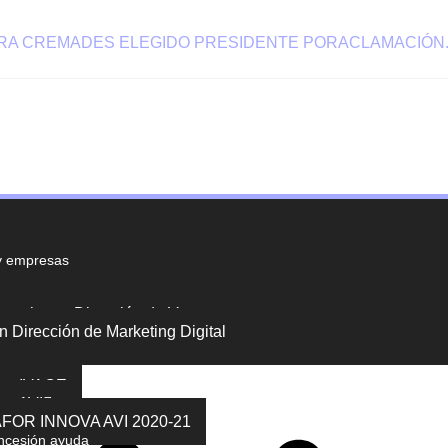
ERA CREMADES ELEGIDO PRESIDENTE PORACLAMACIÓN
y empresas
perior en Dirección de Ventas
n Dirección de Marketing Digital
ubvenciones
es IVACE
es AVI
AFOR INNOVA AVI 2020-21
ncesión ayuda