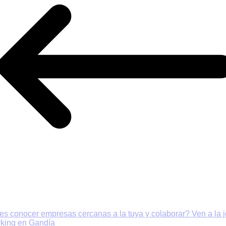
es conocer empresas cercanas a la tuya y colaborar? Ven a la 
king en Gandía