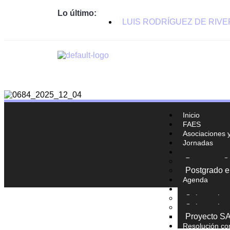
Lo último:
LUIS RODRÍGUEZ DE RIV
Inicio
FAES
Asociaciones 
Jornadas
Formación
Programa Su
Postgrado e
Agenda
Normativa y s
Subvencion
Subvencion
Proyecto S
Resolución co