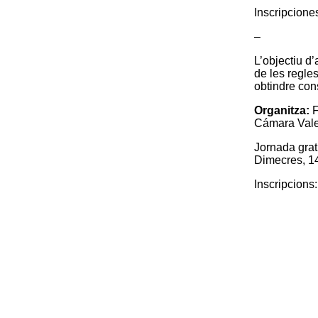
Inscripcione
–
L’objectiu d’
de les regles
obtindre cons
Organitza:
F
Cámara Vale
Jornada grat
Dimecres, 1
Inscripcions