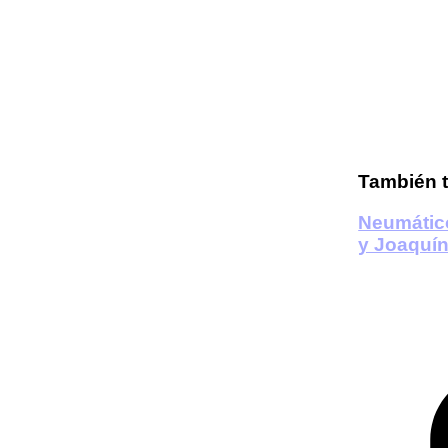
También t
Neumátic
y Joaquí