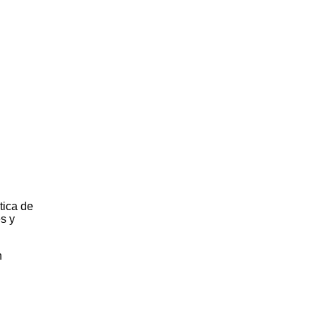
tica de
es y
n